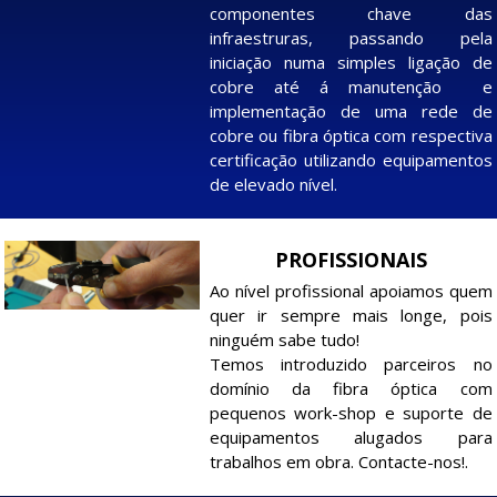
componentes chave das
infraestruras, passando pela
iniciação numa simples ligação de
cobre até á manutenção e
implementação de uma rede de
cobre ou fibra óptica com respectiva
certificação utilizando equipamentos
de elevado nível.
PROFISSIONAIS
Ao nível profissional apoiamos quem
quer ir sempre mais longe, pois
ninguém sabe tudo!
Temos introduzido parceiros no
domínio da fibra óptica com
pequenos work-shop e suporte de
equipamentos alugados para
trabalhos em obra. Contacte-nos!.