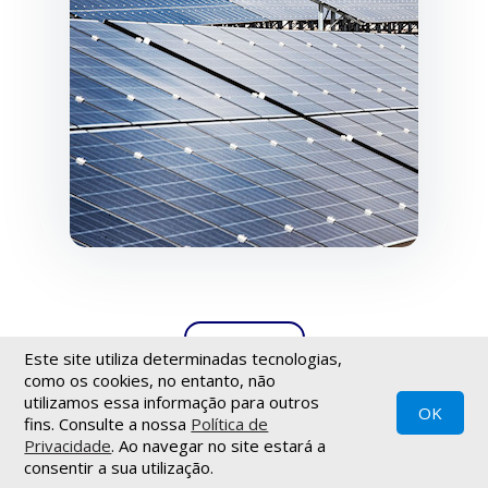
VOLTAR
Este site utiliza determinadas tecnologias,
como os cookies, no entanto, não
utilizamos essa informação para outros
OK
fins. Consulte a nossa
Política de
Política de privacidade
|
Termos de utilização
|
Newsletter
Privacidade
. Ao navegar no site estará a
© Teleflex - 2021
Todos os direitos reservados
.
consentir a sua utilização.
Desenvolvido pela
INOVAnet