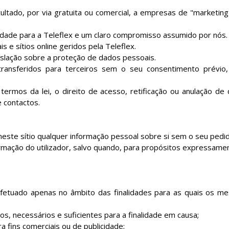
ado, por via gratuita ou comercial, a empresas de "marketing" 
idade para a Teleflex e um claro compromisso assumido por nós.
is e sítios online geridos pela Teleflex.
islação sobre a proteção de dados pessoais.
transferidos para terceiros sem o seu consentimento prévi
ermos da lei, o direito de acesso, retificação ou anulação de 
 contactos.
 neste sítio qualquer informação pessoal sobre si sem o seu pedi
ormação do utilizador, salvo quando, para propósitos expressament
etuado apenas no âmbito das finalidades para as quais os me
os, necessários e suficientes para a finalidade em causa;
 fins comerciais ou de publicidade;