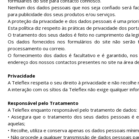
formulários do site para contacto connosco.
Nenhum dos dados pessoais que nos seja confiado será facult
para publicidade dos seus produtos e/ou serviços.
A proteção da privacidade e dos dados pessoais é uma prior
Esta política diz respeito às práticas de privacidade dos porta
O tratamento dos seus dados é feito no cumprimento da leg
Os dados fornecidos nos formulários do site não serão 
processamento ou correio.
O fornecimento dos dados é facultativo e é garantido, nos t
endereço dos nossos contactos presentes no site na área de
Privacidade
A Teleflex respeita o seu direito à privacidade e não recolhe
A interação com os sítios da Teleflex não exige qualquer inf
Responsável pelo Tratamento
A Teleflex enquanto responsável pelo tratamento de dados:
• Assegura que o tratamento dos seus dados pessoais é ef
aquelas;
• Recolhe, utiliza e conserva apenas os dados pessoais mínim
• Não procede a qualquer transmissão de dados pessoais para