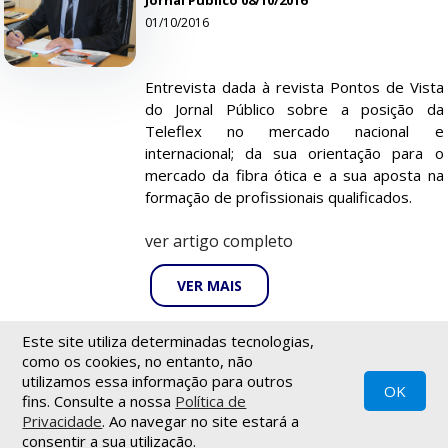
Jornal Público 08/10/2016
01/10/2016
Entrevista dada à revista Pontos de Vista
do Jornal Público sobre a posição da
Teleflex no mercado nacional e
internacional; da sua orientação para o
mercado da fibra ótica e a sua aposta na
formação de profissionais qualificados.
ver artigo completo
VER MAIS
Este site utiliza determinadas tecnologias,
1
como os cookies, no entanto, não
utilizamos essa informação para outros
OK
fins. Consulte a nossa
Política de
Política de privacidade
|
Termos de utilização
|
Newsletter
Privacidade
. Ao navegar no site estará a
© Teleflex - 2021
Todos os direitos reservados
.
consentir a sua utilização.